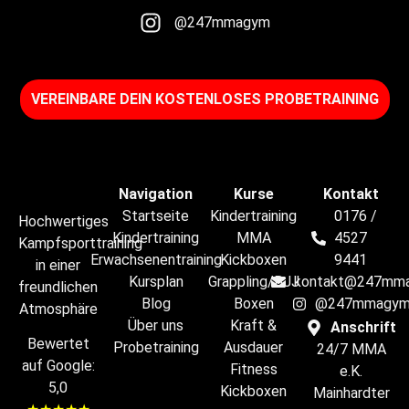
@247mmagym
VEREINBARE DEIN KOSTENLOSES PROBETRAINING​
Navigation
Kurse
Kontakt
Startseite
Kindertraining
0176 /
Hochwertiges
Kindertraining
MMA
4527
Kampfsporttraining
Erwachsenentraining
Kickboxen
9441
in einer
Kursplan
​Grappling/BJJ
kontakt@247mma
freundlichen
Blog
Boxen
@247mmagy
Atmosphäre
Über uns
Kraft &
Anschrift
Bewertet
Probetraining
Ausdauer
24/7 MMA
auf Google:
Fitness
e.K.
5,0
Kickboxen
Mainhardter