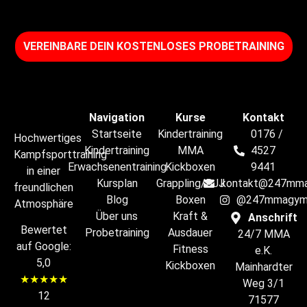
VEREINBARE DEIN KOSTENLOSES PROBETRAINING​
Navigation
Kurse
Kontakt
Startseite
Kindertraining
0176 /
Hochwertiges
Kindertraining
MMA
4527
Kampfsporttraining
Erwachsenentraining
Kickboxen
9441
in einer
Kursplan
​Grappling/BJJ
kontakt@247mma
freundlichen
Blog
Boxen
@247mmagy
Atmosphäre
Über uns
Kraft &
Anschrift
Bewertet
Probetraining
Ausdauer
24/7 MMA
auf Google:
Fitness
e.K.
5,0
Kickboxen
Mainhardter
★★★★★
Weg 3/1
12
71577